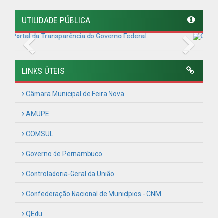
Controladoria-Geral da União
Confederação Nacional de Municípios - CNM
QEdu
SICONFI - Tesouro Nacional
Consultar Convênios
Receber Informações sobre novos Repasses
Hora:
06:42
/
Domingo
,
09 de agosto de
2026
PREFEITURA MUNICIPAL DE FEIRA NOVA
CNPJ: 11.097.243/0001-06
Rua Urbano Barbosa, s/n, Centro - CEP: 55.715-000