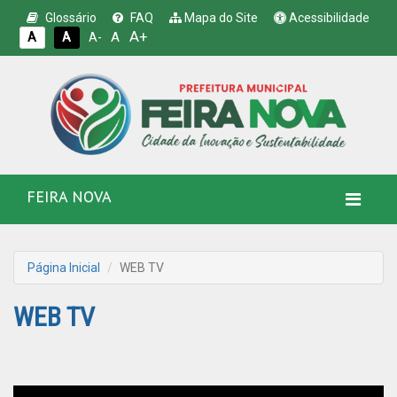
Glossário
FAQ
Mapa do Site
Acessibilidade
A+
A
A
A
A-
FEIRA NOVA
Página Inicial
WEB TV
WEB TV