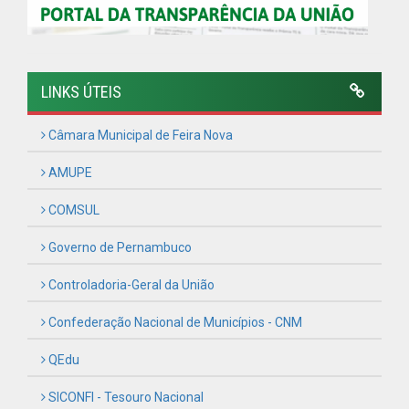
Receber Informações sobre novos Repasses
Hora:
08:10
/
Sexta-Feira
,
07 de agosto
de 2026
PREFEITURA MUNICIPAL DE FEIRA NOVA
CNPJ: 11.097.243/0001-06
Rua Urbano Barbosa, s/n, Centro - CEP: 55.715-000
Horário de atendimento: de Segunda à Sexta, a partir das
07:00hs às 13:00hs (exceto nos feriados)
(81) 99645-2662
contato@feiranova.pe.gov.br
Feira Nova - PE
CURTA NOSSA FAN PAGE