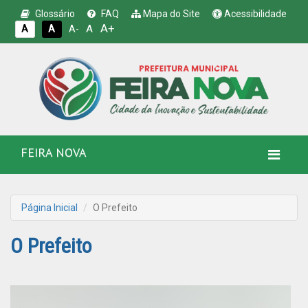
Glossário
FAQ
Mapa do Site
Acessibilidade
A+
A
A
A
A-
FEIRA NOVA
Página Inicial
O Prefeito
O Prefeito