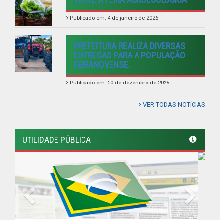
Previous
Next
LINKS ÚTEIS
Câmara Municipal de Feira Nova
AMUPE
COMSUL
Governo de Pernambuco
Controladoria-Geral da União
Confederação Nacional de Municípios - CNM
QEdu
SICONFI - Tesouro Nacional
Consultar Convênios