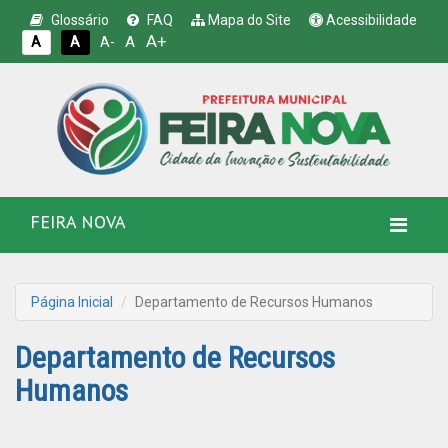
Glossário
FAQ
Mapa do Site
Acessibilidade
A+
A
A
A
A-
FEIRA NOVA
Página Inicial
Departamento de Recursos Humanos
Departamento de Recursos
Humanos