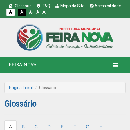
Glossário
FAQ
Mapa do Site
Acessibilidade
A+
A
A
A
A-
FEIRA NOVA
Página Inicial
Glossário
Glossário
A
B
C
D
E
F
G
H
I