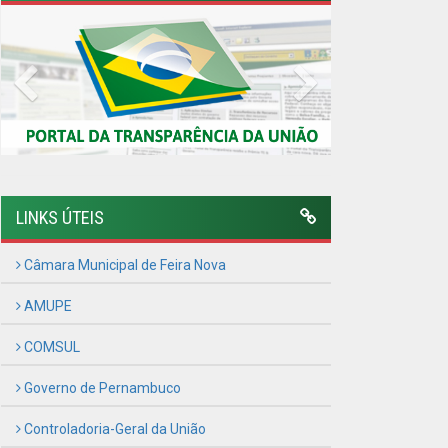
AMUPE
COMSUL
Governo de Pernambuco
Controladoria-Geral da União
Confederação Nacional de Municípios - CNM
QEdu
SICONFI - Tesouro Nacional
Consultar Convênios
Receber Informações sobre novos Repasses