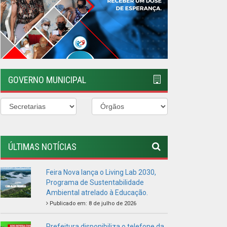
ÚLTIMAS NOTÍCIAS
Feira Nova lança o Living Lab 2030,
Programa de Sustentabilidade
Ambiental atrelado à Educação.
Publicado em: 8 de julho de 2026
Prefeitura disponibiliza o telefone da
Defesa Civil Municipal
Publicado em: 2 de maio de 2026
TODOS UNIDOS CONTRA O
MOSQUITO
Publicado em: 5 de janeiro de 2026
VISITE A FEIRA AGROECOLÓGICA
Publicado em: 4 de janeiro de 2026
PREFEITURA REALIZA DIVERSAS
ENTREGAS PARA A POPULAÇÃO