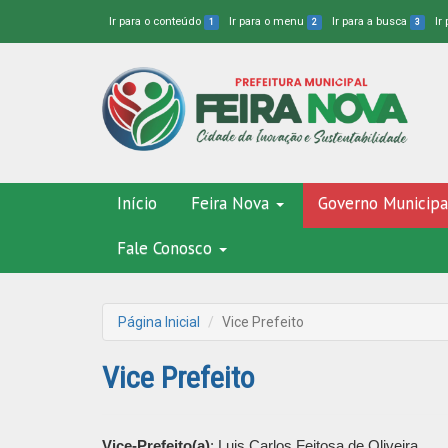
Ir para o conteúdo
Ir para o menu
Ir para a busca
Ir
1
2
3
Início
Feira Nova
Governo Municipa
Fale Conosco
Página Inicial
Vice Prefeito
Vice Prefeito
Vice-Prefeito(a)
: Luis Carlos Feitosa de Oliveira