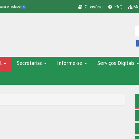
Glossário
FAQ
Ma
 para o rodapé
4
l
Secretarias
Informe-se
Serviços Digitais