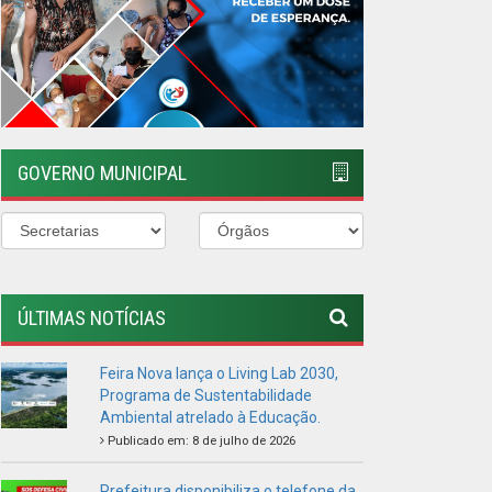
ÚLTIMAS NOTÍCIAS
Feira Nova lança o Living Lab 2030,
Programa de Sustentabilidade
Ambiental atrelado à Educação.
Publicado em: 8 de julho de 2026
Prefeitura disponibiliza o telefone da
Defesa Civil Municipal
Publicado em: 2 de maio de 2026
TODOS UNIDOS CONTRA O
MOSQUITO
Publicado em: 5 de janeiro de 2026
VISITE A FEIRA AGROECOLÓGICA
Publicado em: 4 de janeiro de 2026
PREFEITURA REALIZA DIVERSAS
ENTREGAS PARA A POPULAÇÃO