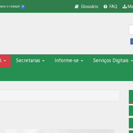
Glossário
FAQ
Ma
 para o rodapé
4
l
Secretarias
Informe-se
Serviços Digitais