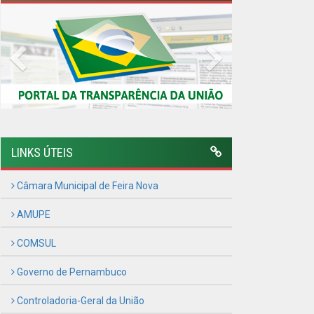
AMUPE
COMSUL
Governo de Pernambuco
Controladoria-Geral da União
Confederação Nacional de Municípios - CNM
QEdu
SICONFI - Tesouro Nacional
Consultar Convênios
Receber Informações sobre novos Repasses