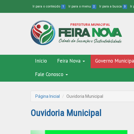
Ir para o conteúdo
Ir para o menu
Ir para a busca
Ir
1
2
3
Início
Feira Nova
Governo Municipa
Fale Conosco
Página Inicial
Ouvidoria Municipal
Ouvidoria Municipal