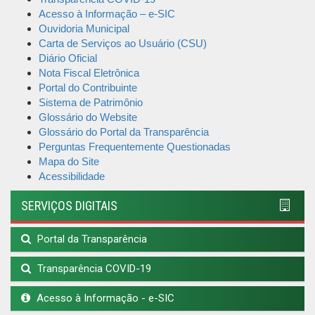
Acesso à Informação – e-SIC
Ouvidoria Municipal
Carta de Serviços ao Usuário (CSU)
Diário Oficial
Nota Fiscal Eletrônica
Portal do Contribuinte
Sistema de Patrimônio
Glossário do Website
Glossário do Portal da Transparência
Perguntas Frequentemente Questionadas
Mapa do Site
Acessibilidade
SERVIÇOS DIGITAIS
Portal da Transparência
Transparência COVID-19
Acesso à Informação - e-SIC