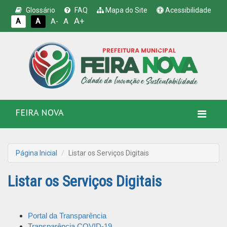
Glossário
FAQ
Mapa do Site
Acessibilidade
A+
A
A
A
A-
FEIRA NOVA
Página Inicial
Listar os Serviços Digitais
Listar os Serviços Digitais
Portal da Transparência
Transparência COVID-19