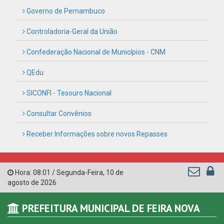
Hora:
08:01
/
Segunda-Feira
,
10 de
agosto de 2026
PREFEITURA MUNICIPAL DE FEIRA NOVA
CNPJ: 11.097.243/0001-06
Rua Urbano Barbosa, s/n, Centro - CEP: 55.715-000
Horário de atendimento: de Segunda à Sexta, a partir das
07:00hs às 13:00hs (exceto nos feriados)
(81) 99645-2662
contato@feiranova.pe.gov.br
Feira Nova - PE
CURTA NOSSA FAN PAGE