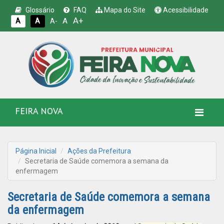
Glossário
FAQ
Mapa do Site
Acessibilidade
A+
A
A
A
A-
FEIRA NOVA
Página Inicial
Ações da Prefeitura
Secretaria de Saúde comemora a semana da
enfermagem
Secretaria de Saúde comemora a semana
da enfermagem