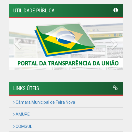
Câmara Municipal de Feira Nova
AMUPE
COMSUL
Governo de Pernambuco
Controladoria-Geral da União
Confederação Nacional de Municípios - CNM
QEdu
SICONFI - Tesouro Nacional
Consultar Convênios
Receber Informações sobre novos Repasses