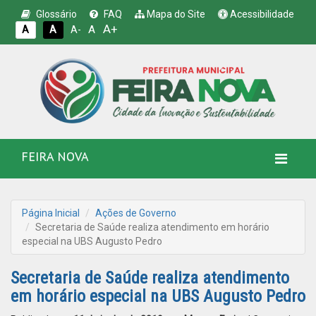
Glossário
FAQ
Mapa do Site
Acessibilidade
A+
A
A
A
A-
FEIRA NOVA
Página Inicial
Ações de Governo
Secretaria de Saúde realiza atendimento em horário
especial na UBS Augusto Pedro
Secretaria de Saúde realiza atendimento
em horário especial na UBS Augusto Pedro