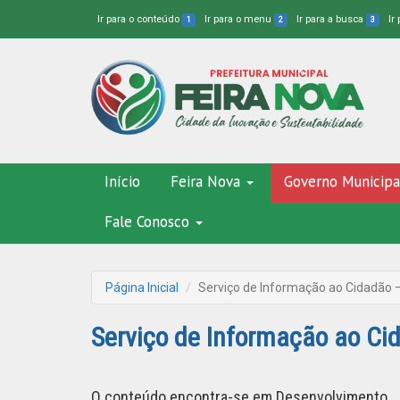
Ir para o conteúdo
Ir para o menu
Ir para a busca
Ir
1
2
3
Início
Feira Nova
Governo Municipa
Fale Conosco
Página Inicial
Serviço de Informação ao Cidadão 
Serviço de Informação ao Ci
O conteúdo encontra-se em Desenvolvimento