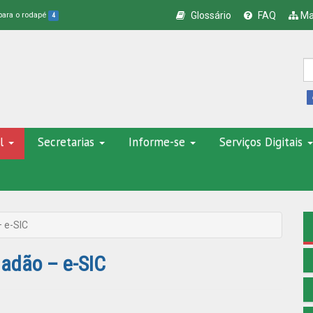
Glossário
FAQ
Ma
 para o rodapé
4
l
Secretarias
Informe-se
Serviços Digitais
– e-SIC
dadão – e-SIC