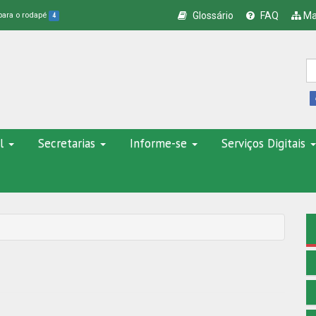
Glossário
FAQ
Ma
 para o rodapé
4
l
Secretarias
Informe-se
Serviços Digitais