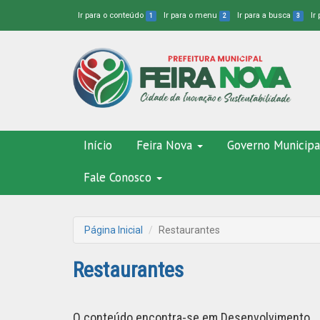
Ir para o conteúdo
Ir para o menu
Ir para a busca
Ir
1
2
3
Início
Feira Nova
Governo Municipa
Fale Conosco
Página Inicial
Restaurantes
Restaurantes
O conteúdo encontra-se em Desenvolvimento