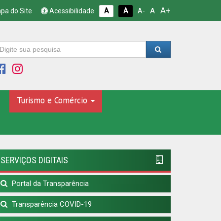
A+
A
pa do Site
Acessibilidade
A
A
A-
Turismo e Comércio
SERVIÇOS DIGITAIS
Portal da Transparência
Transparência COVID-19