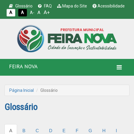
Glossário
FAQ
Mapa do Site
Acessibilidade
A+
A
A
A
A-
FEIRA NOVA
Página Inicial
Glossário
Glossário
A
B
C
D
E
F
G
H
I