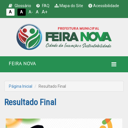
Glossário
FAQ
Mapa do Site
Acessibilidade
A+
A
A
A
A-
FEIRA NOVA
Página Inicial
Resultado Final
Resultado Final