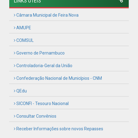
SICONFI - Tesouro Nacional
Consultar Convênios
Receber Informações sobre novos Repasses
Hora:
06:16
/
Domingo
,
09 de agosto de
2026
PREFEITURA MUNICIPAL DE FEIRA NOVA
CNPJ: 11.097.243/0001-06
Rua Urbano Barbosa, s/n, Centro - CEP: 55.715-000
Horário de atendimento: de Segunda à Sexta, a partir das
07:00hs às 13:00hs (exceto nos feriados)
(81) 99645-2662
contato@feiranova.pe.gov.br
Feira Nova - PE