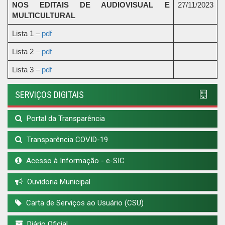
NOS EDITAIS DE AUDIOVISUAL E
27/11/2023
MULTICULTURAL
Lista 1 –
pdf
Lista 2 –
pdf
Lista 3 –
pdf
SERVIÇOS DIGITAIS
Portal da Transparência
Transparência COVID-19
Acesso à Informação - e-SIC
Ouvidoria Municipal
Carta de Serviços ao Usuário (CSU)
Diário Oficial