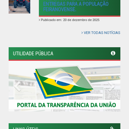
LINKS ÚTEIS
Câmara Municipal de Feira Nova
AMUPE
COMSUL
Governo de Pernambuco
Controladoria-Geral da União
Confederação Nacional de Municípios - CNM
QEdu