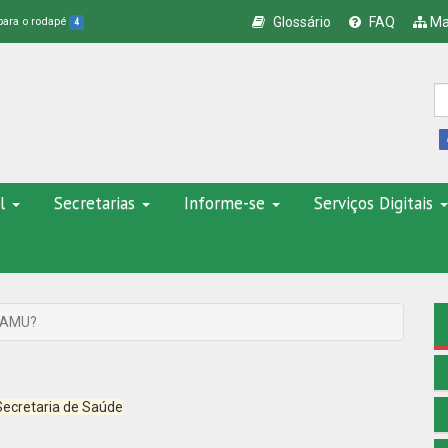
Glossário
FAQ
Ma
 para o rodapé
4
l
Secretarias
Informe-se
Serviços Digitais
SAMU?
Secretaria de Saúde