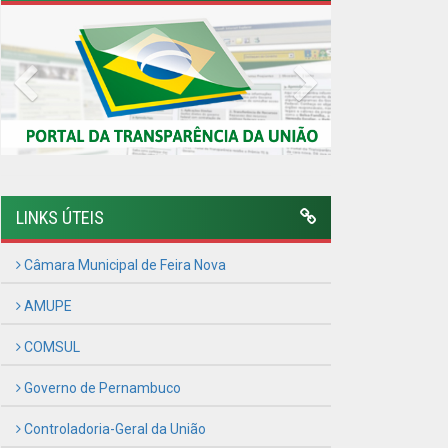
AMUPE
COMSUL
Governo de Pernambuco
Controladoria-Geral da União
Confederação Nacional de Municípios - CNM
QEdu
SICONFI - Tesouro Nacional
Consultar Convênios
Receber Informações sobre novos Repasses