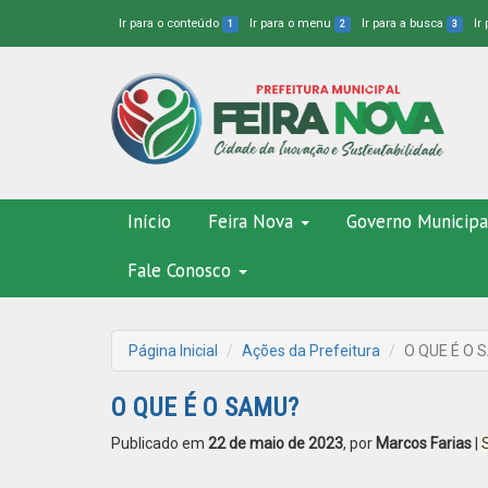
Ir para o conteúdo
Ir para o menu
Ir para a busca
Ir
1
2
3
Início
Feira Nova
Governo Municipa
Fale Conosco
Página Inicial
Ações da Prefeitura
O QUE É O 
O QUE É O SAMU?
Publicado em
22 de maio de 2023
, por
Marcos Farias
|