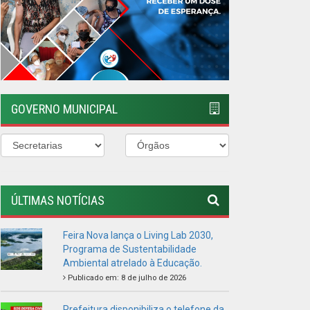
ÚLTIMAS NOTÍCIAS
Feira Nova lança o Living Lab 2030,
Programa de Sustentabilidade
Ambiental atrelado à Educação.
Publicado em: 8 de julho de 2026
Prefeitura disponibiliza o telefone da
Defesa Civil Municipal
Publicado em: 2 de maio de 2026
TODOS UNIDOS CONTRA O
MOSQUITO
Publicado em: 5 de janeiro de 2026
VISITE A FEIRA AGROECOLÓGICA
Publicado em: 4 de janeiro de 2026
PREFEITURA REALIZA DIVERSAS
ENTREGAS PARA A POPULAÇÃO