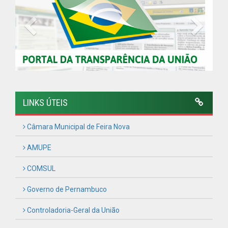
COMSUL
Governo de Pernambuco
Controladoria-Geral da União
Confederação Nacional de Municípios - CNM
QEdu
SICONFI - Tesouro Nacional
Consultar Convênios
Receber Informações sobre novos Repasses
Hora:
06:18
/
Quinta-Feira
,
06 de agosto
de 2026
PREFEITURA MUNICIPAL DE FEIRA NOVA