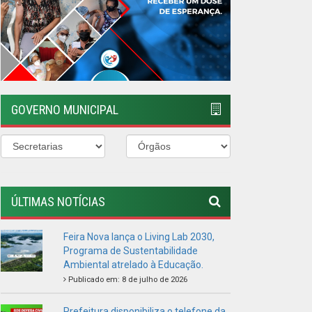
ÚLTIMAS NOTÍCIAS
Feira Nova lança o Living Lab 2030,
Programa de Sustentabilidade
Ambiental atrelado à Educação.
Publicado em: 8 de julho de 2026
Prefeitura disponibiliza o telefone da
Defesa Civil Municipal
Publicado em: 2 de maio de 2026
TODOS UNIDOS CONTRA O
MOSQUITO
Publicado em: 5 de janeiro de 2026
VISITE A FEIRA AGROECOLÓGICA
Publicado em: 4 de janeiro de 2026
PREFEITURA REALIZA DIVERSAS
ENTREGAS PARA A POPULAÇÃO