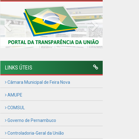
AMUPE
COMSUL
Governo de Pernambuco
Controladoria-Geral da União
Confederação Nacional de Municípios - CNM
QEdu
SICONFI - Tesouro Nacional
Consultar Convênios
Receber Informações sobre novos Repasses