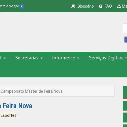
Glossário
FAQ
Ma
 para o rodapé
4
l
Secretarias
Informe-se
Serviços Digitais
 Campeonato Master de Feira Nova
 Feira Nova
 Esportes