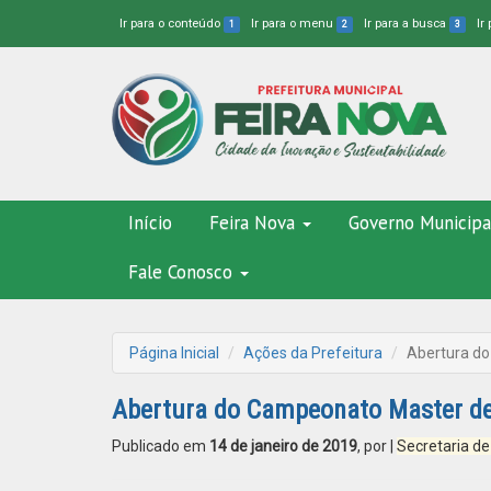
Ir para o conteúdo
Ir para o menu
Ir para a busca
Ir
1
2
3
Início
Feira Nova
Governo Municipa
Fale Conosco
Página Inicial
Ações da Prefeitura
Abertura do
Abertura do Campeonato Master de
Publicado em
14 de janeiro de 2019
, por
|
Secretaria de