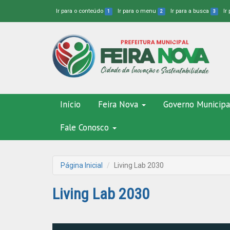
Ir para o conteúdo
Ir para o menu
Ir para a busca
Ir
1
2
3
Início
Feira Nova
Governo Municipa
Fale Conosco
Página Inicial
Living Lab 2030
Living Lab 2030