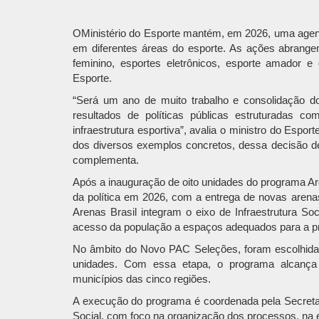
OMinistério do Esporte mantém, em 2026, uma agenda
em diferentes áreas do esporte. As ações abrangem
feminino, esportes eletrônicos, esporte amador e
Esporte.
“Será um ano de muito trabalho e consolidação d
resultados de políticas públicas estruturadas c
infraestrutura esportiva”, avalia o ministro do Espo
dos diversos exemplos concretos, dessa decisão de
complementa.
Após a inauguração de oito unidades do programa A
da política em 2026, com a entrega de novas arenas
Arenas Brasil integram o eixo de Infraestrutura S
acesso da população a espaços adequados para a prá
No âmbito do Novo PAC Seleções, foram escolhida
unidades. Com essa etapa, o programa alcança 
municípios das cinco regiões.
A execução do programa é coordenada pela Secreta
Social, com foco na organização dos processos, n