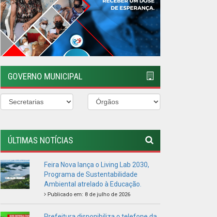
ÚLTIMAS NOTÍCIAS
Feira Nova lança o Living Lab 2030,
Programa de Sustentabilidade
Ambiental atrelado à Educação.
Publicado em: 8 de julho de 2026
Prefeitura disponibiliza o telefone da
Defesa Civil Municipal
Publicado em: 2 de maio de 2026
TODOS UNIDOS CONTRA O
MOSQUITO
Publicado em: 5 de janeiro de 2026
VISITE A FEIRA AGROECOLÓGICA
Publicado em: 4 de janeiro de 2026
PREFEITURA REALIZA DIVERSAS
ENTREGAS PARA A POPULAÇÃO