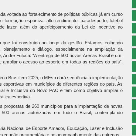
 voltada ao fortalecimento de políticas públicas já em curso
 formação esportiva, alto rendimento, paradesporto, futebol
 de lazer, além do aperfeiçoamento da Lei de Incentivo ao
o que foi construído ao longo da gestão. Estamos colhendo
om planejamento e diálogo, especialmente na ampliação da
rte, André Fufuca. “A entrega de 500 novas Arenas Brasil é um,
 ampliar o acesso ao esporte em todas as regiões do país”,
rena Brasil em 2025, o MEsp dará sequência à implementação
 esportivas em municípios de diferentes regiões do país. As
ocial e Inclusiva do Novo PAC e têm como objetivo ampliar o
tica esportiva.
s propostas de 260 municípios para a implantação de novas
500 arenas autorizadas em todo o Brasil, contemplando
ria Nacional de Esporte Amador, Educação, Lazer e Inclusão
a execução orçamentária e no acompanhamento das entregas.