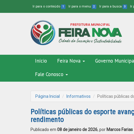
Ir para o conteúdo
Ir para o menu
Ir para a busca
Ir
1
2
3
Início
Feira Nova
Governo Municipa
Fale Conosco
Página Inicial
Informativos
Políticas públicas
Políticas públicas do esporte avan
rendimento
Publicado em
08 de janeiro de 2026
, por
Marcos Farias