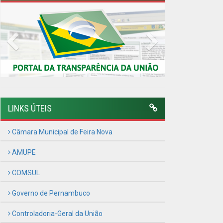
AMUPE
COMSUL
Governo de Pernambuco
Controladoria-Geral da União
Confederação Nacional de Municípios - CNM
QEdu
SICONFI - Tesouro Nacional
Consultar Convênios
Receber Informações sobre novos Repasses