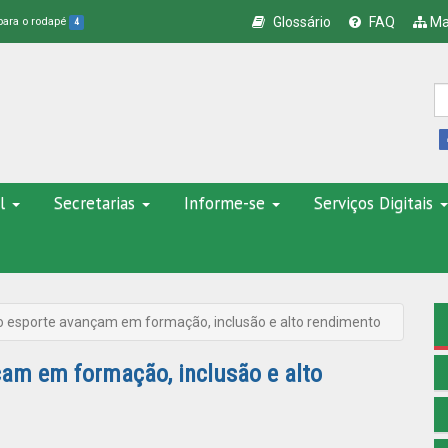
Glossário
FAQ
Ma
 para o rodapé
4
l
Secretarias
Informe-se
Serviços Digitais
 do esporte avançam em formação, inclusão e alto rendimento
çam em formação, inclusão e alto