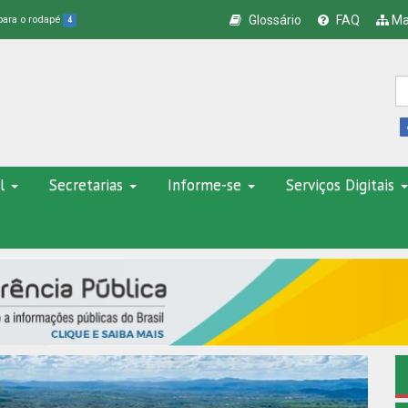
Glossário
FAQ
Ma
 para o rodapé
4
l
Secretarias
Informe-se
Serviços Digitais