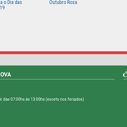
za o Dia das
Outubro Rosa
019
NOVA
r das 07:00hs às 13:00hs (exceto nos feriados)
| Todos os direitos reservados