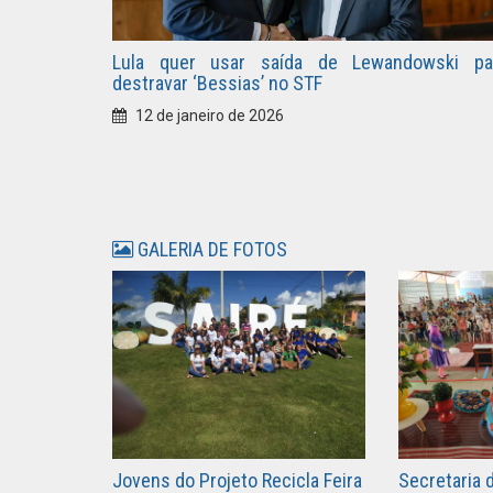
Lula quer usar saída de Lewandowski pa
destravar ‘Bessias’ no STF
12 de janeiro de 2026
GALERIA DE FOTOS
Jovens do Projeto Recicla Feira
Secretaria 