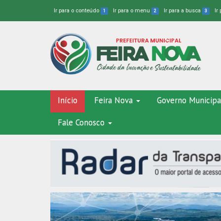
Ir para o conteúdo
Ir para o menu
Ir para a busca
Ir
1
2
3
Início
Feira Nova
Governo Municipa
Fale Conosco