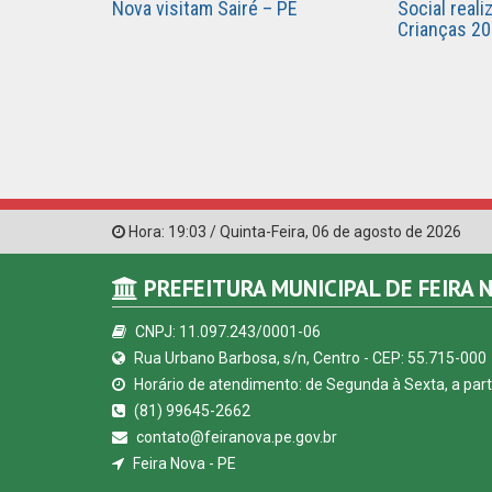
Nova visitam Sairé – PE
Social reali
Crianças 2
Hora:
19:03
/
Quinta-Feira
,
06 de agosto de 2026
PREFEITURA MUNICIPAL DE FEIRA 
CNPJ: 11.097.243/0001-06
Rua Urbano Barbosa, s/n, Centro - CEP: 55.715-000
Horário de atendimento: de Segunda à Sexta, a parti
(81) 99645-2662
contato@feiranova.pe.gov.br
Feira Nova - PE
© Copyright 2026 Prefeitura Municipal de Feira Nova 